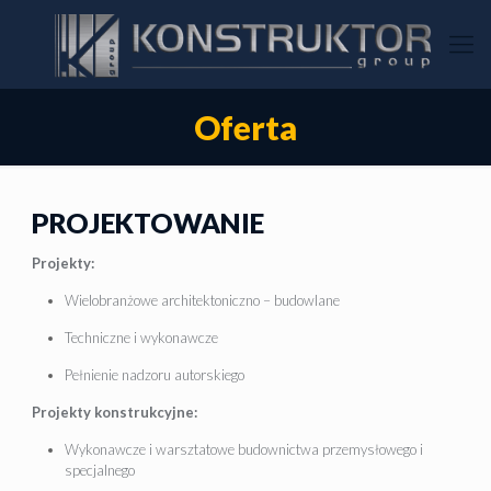
Oferta
PROJEKTOWANIE
Projekty:
Wielobranżowe architektoniczno – budowlane
Techniczne i wykonawcze
Pełnienie nadzoru autorskiego
Projekty konstrukcyjne:
Wykonawcze i warsztatowe budownictwa przemysłowego i
specjalnego